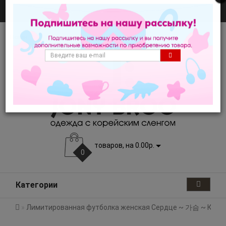
×
+7 929 JONY 222
товаров, на 0.00р.
0
Категории
Лимитированная футболка женская Сердце ~ 가슴 ~ Касым