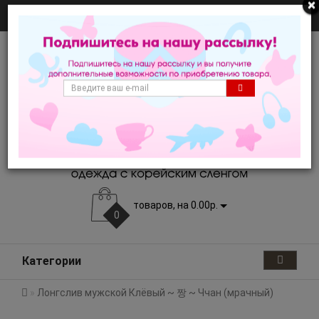
×
+7 929 JONY 222
товаров, на 0.00р.
0
Категории
Лонгслив мужской Клёвый ~ 짱 ~ Ччан (мрачный)