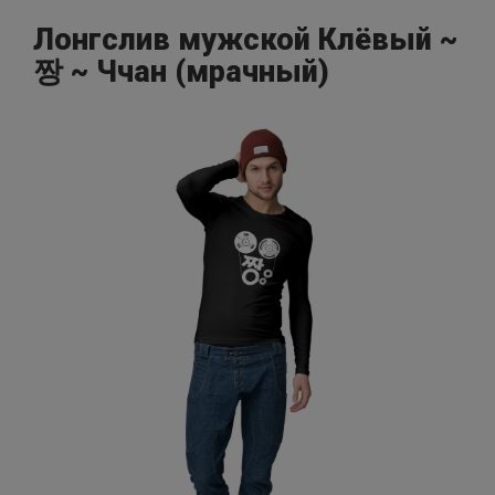
Лонгслив мужской Клёвый ~
짱 ~ Ччан (мрачный)